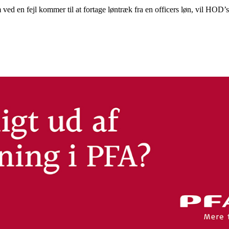
 ved en fejl kommer til at fortage løntræk fra en officers løn, vil HOD’