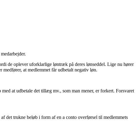
e medarbejder.
ordi de oplever uforklarlige løntræk på deres lønseddel. Lige nu hører
er medfører, at medlemmet får udbetalt negativ løn.
op med at udbetale det tillæg mv., som man mener, er forkert. Forsvaret
af det trukne beløb i form af en a conto overførsel til medlemmets