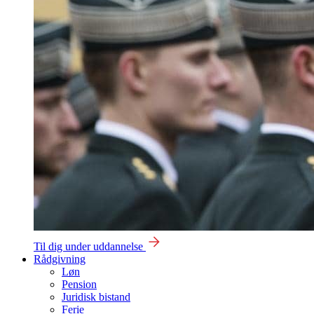
Til dig under uddannelse
Rådgivning
Løn
Pension
Juridisk bistand
Ferie