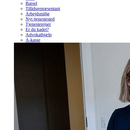
Barsel
Tillidsrepræsentant
Arbejdsmiljø
Nyt tjenestested
Tjenesterejser
Er du kadet?
Advokathjælp
A-kasse