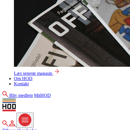
Læs seneste magasin
Om HOD
Kontakt
Søg
Bliv medlem
MitHOD
Søg
MitHOD
Menu