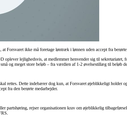
at Forsvaret ikke må foretage løntræk i lønnen uden accept fra berørt
 oplever lejlighedsvis, at medlemmer henvender sig til sekretariatet, f
små og meget store beløb – fra værdien af 1-2 øvelsestillæg til beløb d
skal rettes. Dette indebærer dog kun, at Forsvaret øjeblikkeligt holder 
cept fra den berørte medarbejder.
 partshøring, rejser organisationen krav om øjeblikkelig tilbageførsel 
 FRS.