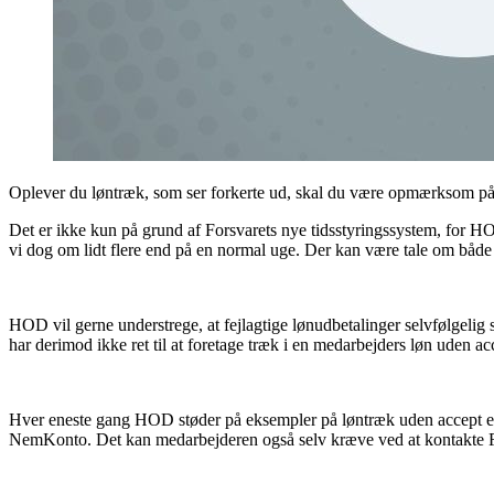
Oplever du løntræk, som ser forkerte ud, skal du være opmærksom på, 
Det er ikke kun på grund af Forsvarets nye tidsstyringssystem, for HOD
vi dog om lidt flere end på en normal uge. Der kan være tale om både 
HOD vil gerne understrege, at fejlagtige lønudbetalinger selvfølgelig 
har derimod ikke ret til at foretage træk i en medarbejders løn uden ac
Hver eneste gang HOD støder på eksempler på løntræk uden accept eller
NemKonto. Det kan medarbejderen også selv kræve ved at kontakte