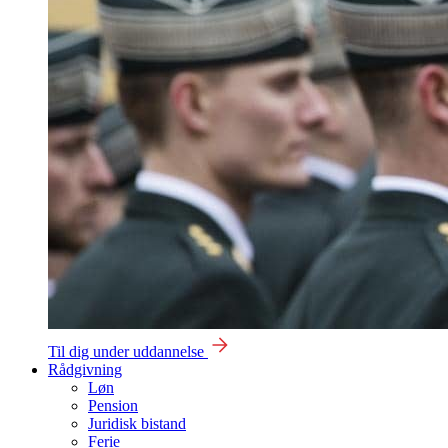
Til dig under uddannelse
Rådgivning
Løn
Pension
Juridisk bistand
Ferie