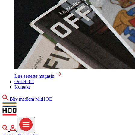
Læs seneste magasin
Om HOD
Kontakt
Søg
Bliv medlem
MitHOD
Søg
MitHOD
Menu