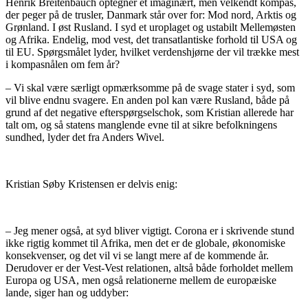
Henrik Breitenbauch optegner et imaginært, men velkendt kompas,
der peger på de trusler, Danmark står over for: Mod nord, Arktis og
Grønland. I øst Rusland. I syd et uroplaget og ustabilt Mellemøsten
og Afrika. Endelig, mod vest, det transatlantiske forhold til USA og
til EU. Spørgsmålet lyder, hvilket verdenshjørne der vil trække mest
i kompasnålen om fem år?
– Vi skal være særligt opmærksomme på de svage stater i syd, som
vil blive endnu svagere. En anden pol kan være Rusland, både på
grund af det negative efterspørgselschok, som Kristian allerede har
talt om, og så statens manglende evne til at sikre befolkningens
sundhed, lyder det fra Anders Wivel.
Kristian Søby Kristensen er delvis enig:
– Jeg mener også, at syd bliver vigtigt. Corona er i skrivende stund
ikke rigtig kommet til Afrika, men det er de globale, økonomiske
konsekvenser, og det vil vi se langt mere af de kommende år.
Derudover er der Vest-Vest relationen, altså både forholdet mellem
Europa og USA, men også relationerne mellem de europæiske
lande, siger han og uddyber: