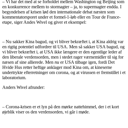
– Vi har det med at se forholdet mellem Washington og Beijing som
en konkurrence mellem to stormagter – ja, to supermagter endda. I
begyndelsen af krisen lød den internationale debat næsten som
kommentatorsporet under et formel-1-løb eller en Tour de France-
etape, siger Andes Wivel og giver et eksempel:
– Nu sakker Kina bagud, og vi bliver bekræftet i, at Kina aldrig var
en rigtig potentiel udfordrer til USA. Men så sakker USA bagud, og
vi bliver bekræftet i, at USA ikke længere er den egentlige leder af
den liberale verdensorden, men i stedet rager værnemidler til sig for
næsen af sine allierede. Men
nu
er USA tilbage igen, fordi Det
Hvide Hus retter heftige anklager mod Kina om, at kineserne
undertrykte efterretninger om corona, og at virussen er fremstillet i et
laboratorium.
Anders Wivel afrunder:
– Corona-krisen er et lyn på den mørke nattehimmel, der i et kort
øjeblik viser os den verdensorden, vi går i møde.