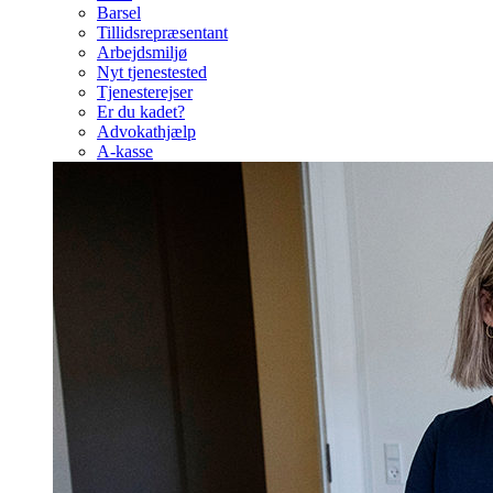
Barsel
Tillidsrepræsentant
Arbejdsmiljø
Nyt tjenestested
Tjenesterejser
Er du kadet?
Advokathjælp
A-kasse