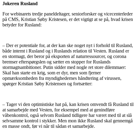
Jokeren Rusland
For webinarets tredje paneldeltager, seniorforsker og vicecenterleder
på CMS, Kristian Søby Kristesen, er det vigtigt at se på, hvad krisen
betyder for Rusland:
– Der er potentiale for, at der kan ske noget nyt i forhold til Rusland,
både internt i Rusland og i Ruslands relation til Vesten. Rusland er
en stormagt, der beror på eksporten af naturressourcer, og corona
bremser efterspørgslen og sætter en stopper for Ruslands
stormagtsambitioner. Putin sidder med nogle ret store dilemmaer:
Skal han starte en krig, som er dyr, men som fjerner
opmærksomheden fra myndighedernes håndtering af virussen,
spørger Kristian Søby Kristensen og fortsætter:
– Tager vi den optimistiske hat på, kan krisen omvendt få Rusland til
at samarbejde med Vesten, for eksempel med at genindføre
våbenkontrol, også selvom Rusland tidligere har været med til at slå
selvsamme kontrol i stykker. Men mon ikke Rusland skal gennemgå
en masse ondt, før vi når til sådan et samarbejde.