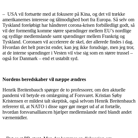
– USA vil fortsætte med at fokusere på Kina, og det vil trække
amerikanernes interesse og tålmodighed bort fra Europa. Så selv om
Tyskland foreløbigt har håndteret corona-krisen forbilledligt godt, så
vil der formentlig komme større spændinger mellem EU’s nordlige
og sydlige medlemslande samt spændinger mellem Frankrig og
Tyskland. Coronaen vil accelerere de skel, der allerede findes i dag.
Hvordan det helt præcist ender, kan jeg ikke forudsige, men jeg tror,
at de interne spændinger i Vesten vil vise sig som en større trussel –
også for Danmark – end et ustabilt syd.
Nordens beredskaber vil næppe ændres
Henrik Breitenbauch spørger de to professorer, om den aktuelle
pandemi vil betyde en omlægning af Forsvaret. Kristian Søby
Kristensen er mildest talt skeptisk, også selvom Henrik Breitenbauch
refererer til, at NATO i disse uger gør meget ud af at fortælle,
hvordan forsvarsalliancen hjælper medlemslande med blandt andet
værnemidler.