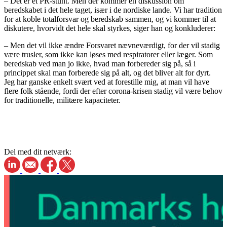
– Det er et PR-stunt. Men der kommer en diskussion om
beredskabet i det hele taget, især i de nordiske lande. Vi har tradition
for at koble totalforsvar og beredskab sammen, og vi kommer til at
diskutere, hvorvidt det hele skal styrkes, siger han og konkluderer:
– Men det vil ikke ændre Forsvaret nævneværdigt, for der vil stadig
være trusler, som ikke kan løses med respiratorer eller læger. Som
beredskab ved man jo ikke, hvad man forbereder sig på, så i
princippet skal man forberede sig på alt, og det bliver alt for dyrt.
Jeg har ganske enkelt svært ved at forestille mig, at man vil have
flere folk stående, fordi der efter corona-krisen stadig vil være behov
for traditionelle, militære kapaciteter.
Del med dit netværk: