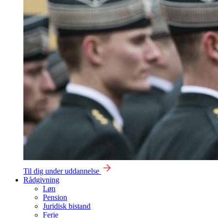
Til dig under uddannelse
Rådgivning
Løn
Pension
Juridisk bistand
Ferie