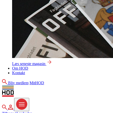
Læs seneste magasin
Om HOD
Kontakt
Søg
Bliv medlem
MitHOD
Søg
MitHOD
Menu