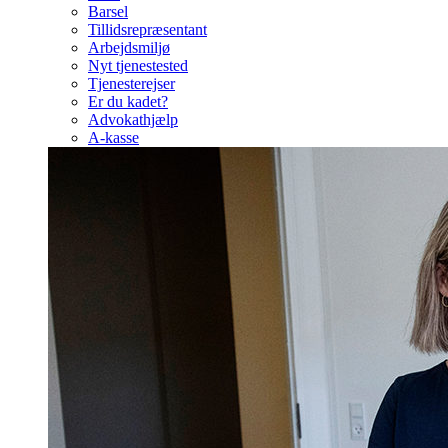
Barsel
Tillidsrepræsentant
Arbejdsmiljø
Nyt tjenestested
Tjenesterejser
Er du kadet?
Advokathjælp
A-kasse