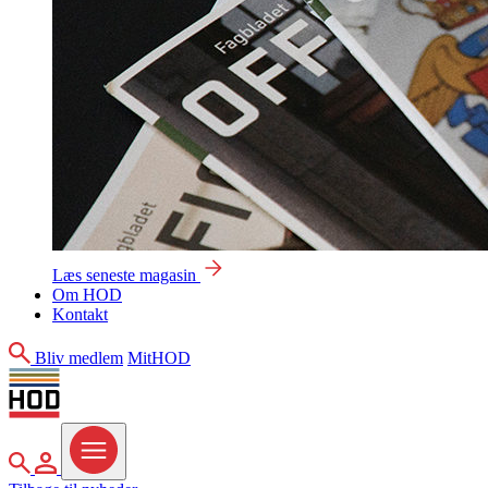
Læs seneste magasin
Om HOD
Kontakt
Søg
Bliv medlem
MitHOD
Søg
MitHOD
Menu