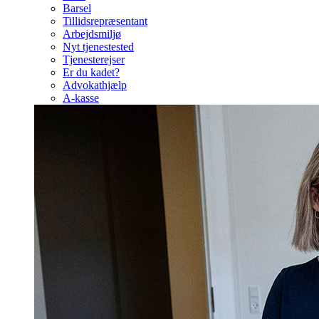
Barsel
Tillidsrepræsentant
Arbejdsmiljø
Nyt tjenestested
Tjenesterejser
Er du kadet?
Advokathjælp
A-kasse