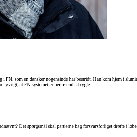
ing i FN, som en dansker nogensinde har bestridt. Han kom hjem i slutn
 i øvrigt, at FN systemet er bedre end sit rygte.
dnævnt? Det spørgsmål skal partierne bag forsvarsforliget drøfte i løbet 