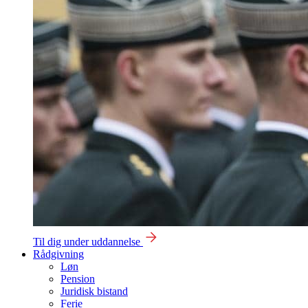
Til dig under uddannelse
Rådgivning
Løn
Pension
Juridisk bistand
Ferie