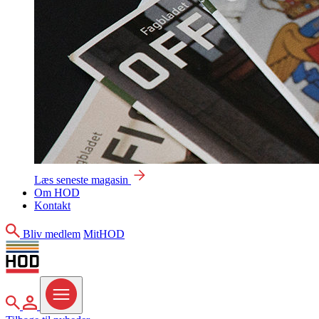
Læs seneste magasin
Om HOD
Kontakt
Søg
Bliv medlem
MitHOD
Søg
MitHOD
Menu