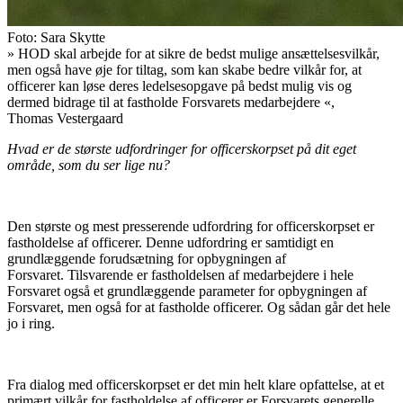
Foto:
Sara Skytte
»
HOD skal arbejde for at sikre de bedst mulige ansættelsesvilkår,
men også have øje for tiltag, som kan skabe bedre vilkår for, at
officerer kan løse deres ledelsesopgave på bedst mulig vis og
dermed bidrage til at fastholde Forsvarets medarbejdere
«,
Thomas Vestergaard
Hvad er de største udfordringer for officerskorpset på dit eget
område, som du ser lige nu?
Den største og mest presserende udfordring for officerskorpset er
fastholdelse af officerer. Denne udfordring er samtidigt en
grundlæggende forudsætning for opbygningen af
Forsvaret. Tilsvarende er fastholdelsen af medarbejdere i hele
Forsvaret også et grundlæggende parameter for opbygningen af
Forsvaret, men også for at fastholde officerer. Og sådan går det hele
jo i ring.
Fra dialog med officerskorpset er det min helt klare opfattelse, at et
primært vilkår for fastholdelse af officerer er Forsvarets generelle