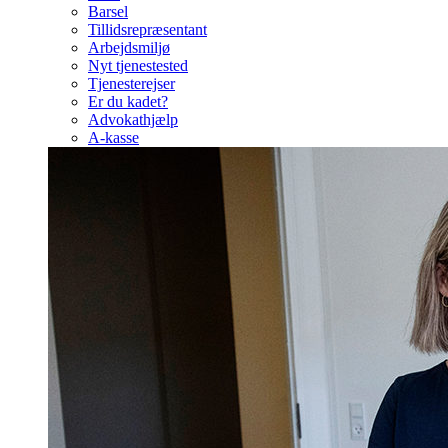
Barsel
Tillidsrepræsentant
Arbejdsmiljø
Nyt tjenestested
Tjenesterejser
Er du kadet?
Advokathjælp
A-kasse