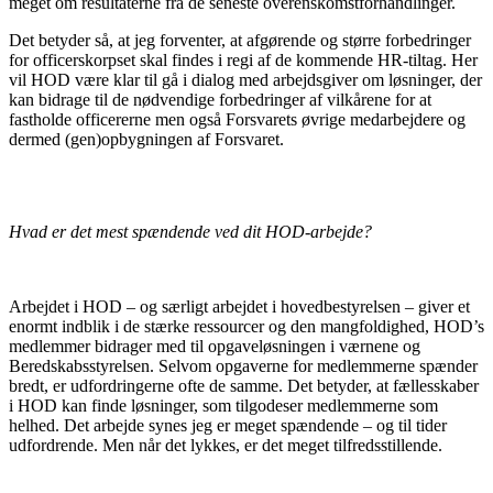
meget om resultaterne fra de seneste overenskomstforhandlinger.
Det betyder så, at jeg forventer, at afgørende og større forbedringer
for officerskorpset skal findes i regi af de kommende HR-tiltag. Her
vil HOD være klar til gå i dialog med arbejdsgiver om løsninger, der
kan bidrage til de nødvendige forbedringer af vilkårene for at
fastholde officererne men også Forsvarets øvrige medarbejdere og
dermed (gen)opbygningen af Forsvaret.
Hvad er det mest spændende ved dit HOD-arbejde?
Arbejdet i HOD – og særligt arbejdet i hovedbestyrelsen – giver et
enormt indblik i de stærke ressourcer og den mangfoldighed, HOD’s
medlemmer bidrager med til opgaveløsningen i værnene og
Beredskabsstyrelsen. Selvom opgaverne for medlemmerne spænder
bredt, er udfordringerne ofte de samme. Det betyder, at fællesskaber
i HOD kan finde løsninger, som tilgodeser medlemmerne som
helhed. Det arbejde synes jeg er meget spændende – og til tider
udfordrende. Men når det lykkes, er det meget tilfredsstillende.