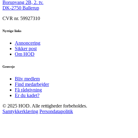
Borupvang 2B, 2. tv.
DK-2750 Ballerup
CVR nr. 59927310
Nyttige links
Annoncering
Sikker post
Om HOD
Genveje
Bliv medlem
Find medarbejder
Få rådgivning
Er du kadet?
© 2025 HOD. Alle rettigheder forbeholdes.
Samtykkerklæring
Persondatapolitik