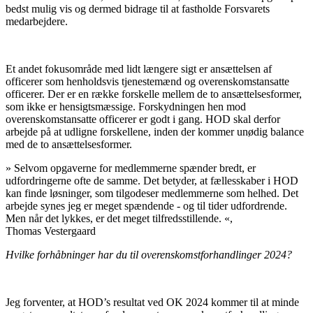
bedst mulig vis og dermed bidrage til at fastholde Forsvarets
medarbejdere.
Et andet fokusområde med lidt længere sigt er ansættelsen af
officerer som henholdsvis tjenestemænd og overenskomstansatte
officerer. Der er en række forskelle mellem de to ansættelsesformer,
som ikke er hensigtsmæssige. Forskydningen hen mod
overenskomstansatte officerer er godt i gang. HOD skal derfor
arbejde på at udligne forskellene, inden der kommer unødig balance
med de to ansættelsesformer.
»
Selvom opgaverne for medlemmerne spænder bredt, er
udfordringerne ofte de samme. Det betyder, at fællesskaber i HOD
kan finde løsninger, som tilgodeser medlemmerne som helhed. Det
arbejde synes jeg er meget spændende - og til tider udfordrende.
Men når det lykkes, er det meget tilfredsstillende.
«,
Thomas Vestergaard
Hvilke forhåbninger har du til overenskomstforhandlinger 2024?
Jeg forventer, at HOD’s resultat ved OK 2024 kommer til at minde