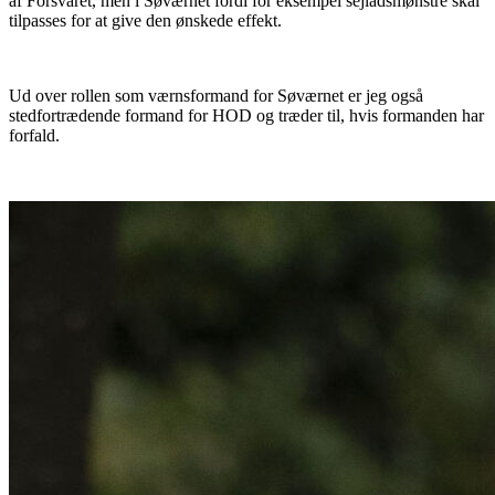
af Forsvaret, men i Søværnet fordi for eksempel sejladsmønstre skal
tilpasses for at give den ønskede effekt.
Ud over rollen som værnsformand for Søværnet er jeg også
stedfortrædende formand for HOD og træder til, hvis formanden har
forfald.