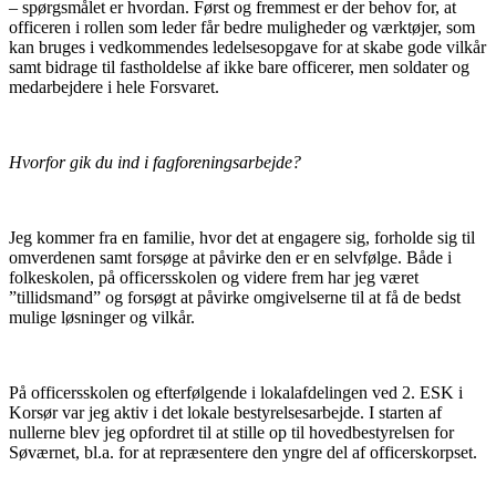
– spørgsmålet er hvordan. Først og fremmest er der behov for, at
officeren i rollen som leder får bedre muligheder og værktøjer, som
kan bruges i vedkommendes ledelsesopgave for at skabe gode vilkår
samt bidrage til fastholdelse af ikke bare officerer, men soldater og
medarbejdere i hele Forsvaret.
Hvorfor gik du ind i fagforeningsarbejde?
Jeg kommer fra en familie, hvor det at engagere sig, forholde sig til
omverdenen samt forsøge at påvirke den er en selvfølge. Både i
folkeskolen, på officersskolen og videre frem har jeg været
”tillidsmand” og forsøgt at påvirke omgivelserne til at få de bedst
mulige løsninger og vilkår.
På officersskolen og efterfølgende i lokalafdelingen ved 2. ESK i
Korsør var jeg aktiv i det lokale bestyrelsesarbejde. I starten af
nullerne blev jeg opfordret til at stille op til hovedbestyrelsen for
Søværnet, bl.a. for at repræsentere den yngre del af officerskorpset.