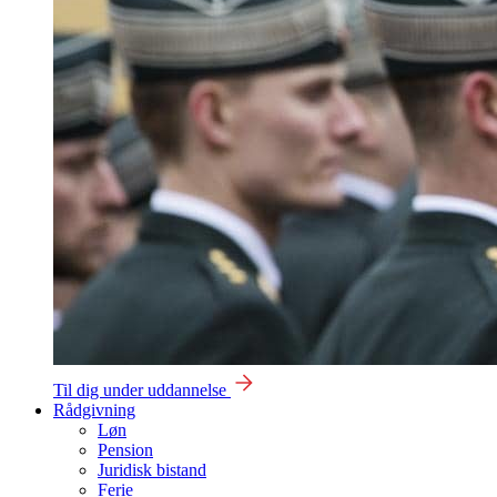
Til dig under uddannelse
Rådgivning
Løn
Pension
Juridisk bistand
Ferie