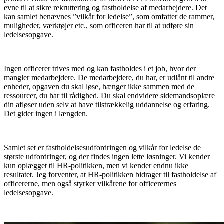
evne til at sikre rekruttering og fastholdelse af medarbejdere. Det
kan samlet benævnes ”vilkår for ledelse”, som omfatter de rammer,
muligheder, værktøjer etc., som officeren har til at udføre sin
ledelsesopgave.
Ingen officerer trives med og kan fastholdes i et job, hvor der
mangler medarbejdere. De medarbejdere, du har, er udlånt til andre
enheder, opgaven du skal løse, hænger ikke sammen med de
ressourcer, du har til rådighed. Du skal endvidere sidemandsoplære
din afløser uden selv at have tilstrækkelig uddannelse og erfaring.
Det gider ingen i længden.
Samlet set er fastholdelsesudfordringen og vilkår for ledelse de
største udfordringer, og der findes ingen lette løsninger. Vi kender
kun oplægget til HR-politikken, men vi kender endnu ikke
resultatet. Jeg forventer, at HR-politikken bidrager til fastholdelse af
officererne, men også styrker vilkårene for officerernes
ledelsesopgave.