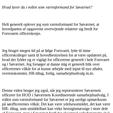
Hvad laver du i rollen som værnsformand for Søværnet?
Helt generelt oplever jeg som værnsformand for Søværnet, at
hovedparten af opgaverne overvejende relaterer sig bredt for
Forsvarets officerskorps.
Jeg bruger megen tid på at følge Forsvaret, lytte til mine
officerskolleger samt til hovedbestyrelsen for at være opdateret på,
hvad der fylder og er vigtigt for officererne generelt i hele Forsvaret
og i Søværnet. Jeg forsøger at danne mig et generelt blik over
officerernes vilkår for at kunne arbejde med input til nye aftaler,
overenskomster, HR-tiltag, forlig, samarbejdsudvalg m.m.
Denne viden bruger jeg også, når jeg repræsenterer Søværnets
officerer for HOD i Søværnets Koordinerende samarbejdsudvalg. I
rollen som værnsformand for Søværnet er jeg særligt opmærksom
på søofficerernes vilkår. Det kan være ydelsesområdet, det kan være
HR- tiltag, som umiddelbart kan virke hensigtsmæssige i store dele