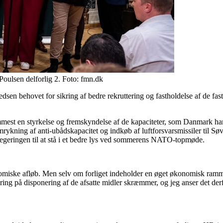
Poulsen delforlig 2. Foto: fmn.dk
dsen behovet for sikring af bedre rekruttering og fastholdelse af de fast
remmest en styrkelse og fremskyndelse af de kapaciteter, som Danmark ha
emrykning af anti-ubådskapacitet og indkøb af luftforsvarsmissiler til 
år regeringen til at stå i et bedre lys ved sommerens NATO-topmøde.
omiske afløb. Men selv om forliget indeholder en øget økonomisk ramme
yring på disponering af de afsatte midler skræmmer, og jeg anser det der