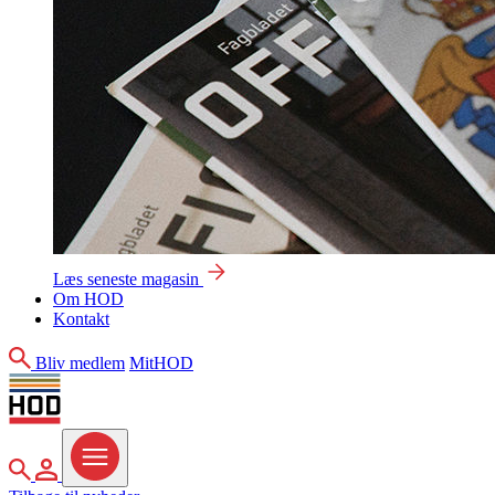
Læs seneste magasin
Om HOD
Kontakt
Søg
Bliv medlem
MitHOD
Søg
MitHOD
Menu