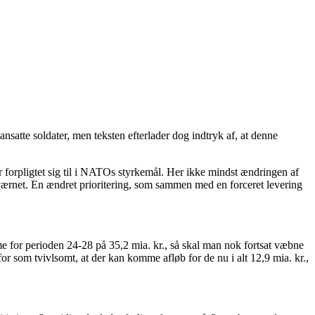
ansatte soldater, men teksten efterlader dog indtryk af, at denne
r forpligtet sig til i NATOs styrkemål. Her ikke mindst ændringen af
Søværnet. En ændret prioritering, som sammen med en forceret levering
 for perioden 24-28 på 35,2 mia. kr., så skal man nok fortsat væbne
for som tvivlsomt, at der kan komme afløb for de nu i alt 12,9 mia. kr.,