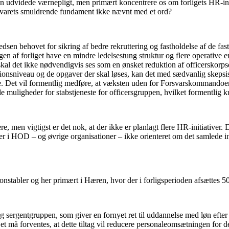
en udvidede værnepligt, men primært koncentrere os om forligets HR-initi
rsvarets smuldrende fundament ikke nævnt med et ord?
dsen behovet for sikring af bedre rekruttering og fastholdelse af de fast
ngen af forliget have en mindre ledelsestung struktur og flere operativ
skal det ikke nødvendigvis ses som en ønsket reduktion af officerskorps
ionsniveau og de opgaver der skal løses, kan det med sædvanlig skepsis
råde. Det vil formentlig medføre, at væksten uden for Forsvarskommando
 muligheder for stabstjeneste for officersgruppen, hvilket formentlig k
re, men vigtigst er det nok, at der ikke er planlagt flere HR-initiativer
 i HOD – og øvrige organisationer – ikke orienteret om det samlede initia
onstabler og her primært i Hæren, hvor der i forligsperioden afsættes 500
og sergentgruppen, som giver en fornyet ret til uddannelse med løn efter 
 må forventes, at dette tiltag vil reducere personaleomsætningen for de 