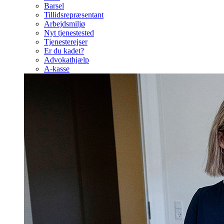
Barsel
Tillidsrepræsentant
Arbejdsmiljø
Nyt tjenestested
Tjenesterejser
Er du kadet?
Advokathjælp
A-kasse