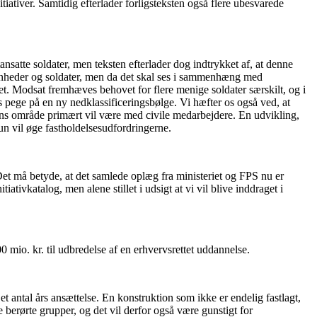
ativer. Samtidig efterlader forligsteksten også flere ubesvarede
ansatte soldater, men teksten efterlader dog indtrykket af, at denne
e enheder og soldater, men da det skal ses i sammenhæng med
et. Modsat fremhæves behovet for flere menige soldater særskilt, og i
 pege på en ny nedklassificeringsbølge. Vi hæfter os også ved, at
ens område primært vil være med civile medarbejdere. En udvikling,
un vil øge fastholdelsesudfordringerne.
. Det må betyde, at det samlede oplæg fra ministeriet og FPS nu er
tivkatalog, men alene stillet i udsigt at vi vil blive inddraget i
 mio. kr. til udbredelse af en erhvervsrettet uddannelse.
et antal års ansættelse. En konstruktion som ikke er endelig fastlagt,
berørte grupper, og det vil derfor også være gunstigt for