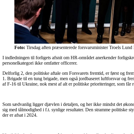
Foto:
Tirsdag aften præsenterede forsvarsminister Troels Lund 
I indledningen til forligets afsnit om HR-området anerkender forligskre
personelkategori ikke omfatter officerer.
Delforlig 2, den politiske aftale om Forsvarets fremtid, er først og f
1. Brigade til en tung brigade, men også jordbaseret luftforsvar og fr
af F-16 til Ukraine, nok mest af alt er politiske prioriteringer, som f
Som sædvanlig ligger djævlen i detaljen, og her ikke mindst det økon
sig med tålmodighed i f.t. synlige resultater. Den stramme politiske st
der er afsat i 2024.