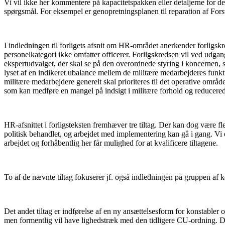
Vi vil ikke her kommentere på kapacitetspakken eller detaljerne for d
spørgsmål. For eksempel er genopretningsplanen til reparation af Fo
I indledningen til forligets afsnit om HR-området anerkender forligskre
personelkategori ikke omfatter officerer. Forligskredsen vil ved udga
ekspertudvalget, der skal se på den overordnede styring i koncernen, 
lyset af en indikeret ubalance mellem de militære medarbejderes funkt
militære medarbejdere generelt skal prioriteres til det operative om
som kan medføre en mangel på indsigt i militære forhold og reducerede
HR-afsnittet i forligsteksten fremhæver tre tiltag. Der kan dog være fle
politisk behandlet, og arbejdet med implementering kan gå i gang. Vi er
arbejdet og forhåbentlig her får mulighed for at kvalificere tiltagene.
To af de nævnte tiltag fokuserer jf. også indledningen på gruppen af k
Det andet tiltag er indførelse af en ny ansættelsesform for konstabler 
men formentlig vil have lighedstræk med den tidligere CU-ordning. Det