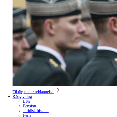
Til dig under uddannelse
Rådgivning
Løn
Pension
Juridisk bistand
Ferie