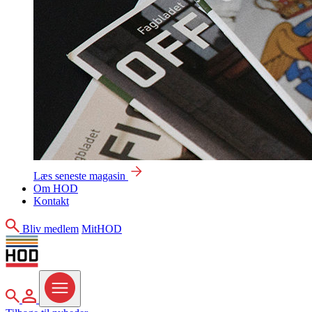
Læs seneste magasin
Om HOD
Kontakt
Søg
Bliv medlem
MitHOD
Søg
MitHOD
Menu