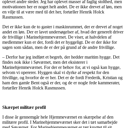
oplevet andre steder. Jeg har oplevet masser af faglig stolthed, men
motivationen her er noget helt andet. De er ikke drevet af løn, men
en vilje til at være med til det her, fortæller Henrik Holck
Rasmussen.
Det er ikke kun de to gaster i maskinrummet, der er drevet af noget
andet en løn. Der er lavet undersøgelser af, hvad der generelt driver
de frivillige i Marinehjemmeværnet. De viser, at halvdelen af
medlemmer kun er der, fordi det er hyggeligt. De er der ikke for
sagen som sådan, men de er der på grund af de andre frivillige.
– Derfor har jeg indført et begreb, der hedder maritim hygge. Det
findes nok ikke i Søværnet, men det eksisterer i
Marinehjemmeværnet. For der er behov for, at vi også kan hygge,
selvom vi opererer. Hyggen skal vi dyrke af respekt for den
frivillige, og hvorfor de er her. Det er de fordi Frederik, Kristian og
ham den gamle Bent også er der, og de er nogle fede kammerater,
fortæller Henrik Holck Rasmussen.
Skærpet militær profil
I disse år gennemgår hele Hjemmeværnet en skærpelse af den
militære profil. I Marinehjemmeværnet sker det i tæt samarbejde
med Søværnet. For Marinehjemmeværnet er tæt knyttet til sit