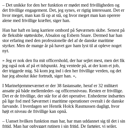
– Det unikke for den her funktion er mødet med frivilligheden og
det frivillige engagement. Det, jeg synes, er rigtig interessant. Det er
hvor meget, man kan få op at stå, og hvor meget man kan operere
alene med frivillige kræfter, siger han.
Han har haft en lang karriere ombord på Søværnets skibe. Senest på
de fleksible støtteskibe, Absalon og Esbern Snare. Dermed har han
stor erfaring med den professionelle del af de danske maritime
styrker. Men de mange år på havet gav ham lyst til at opleve noget
nyt.
»
Jeg er nok den fra mit officershold, der har sejlet mest, men det fik
jeg også nok af på et tidspunkt. Jeg ventede på, at der kom et job,
der triggede mig. Så kom jeg ind i den her frivillige verden, og det
har jeg absolut ikke fortrudt, siger han.
«,
I Marinehjemmeværnet er der 38 fastansatte, heraf er 32 militært
ansatte på både mellemleder- og officersniveau. Resten er frivillige.
Det er de frivillige, der står for al det operative. Enhederne indsættes
på lige fod med Søværnet i maritime operationer overalt i de danske
farvande. I hverdagen ser Henrik Holck Rasmussen dagligt, hvor
højt et niveau de frivillige kan opnå.
– Uanset hvilken funktion man har, har man uddannet sig til det i sin
fritid. Man har opbygget rutinen i sin fritid. De fartøjer, vi sejler,