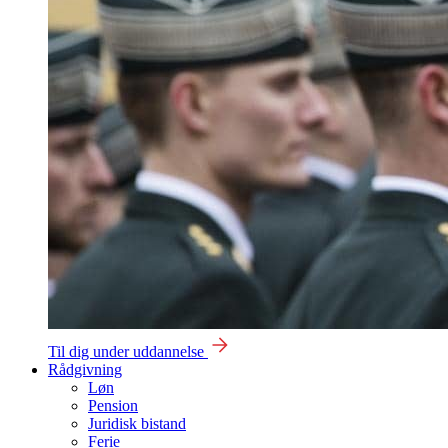
Til dig under uddannelse
Rådgivning
Løn
Pension
Juridisk bistand
Ferie