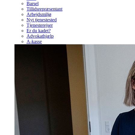
Barsel
Tillidsrepræsentant
Arbejdsmiljø
Nyt tjenestested
Tjenesterejser
Er du kadet?
Advokathjælp
A-kasse