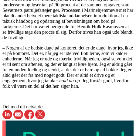
moderværn og løser tæt på 90 procent af de sammen opgaver, som
Søværnets patruljefartøjer gør. Processen i Marinehjemmeværnet har
blandt andet betydet mere taktiske uddannelser, introduktion af en
taktisk håndbog og opdatering af bevæbningen om bord på
fartøjerne. Det har været berigende for Henrik Holk Rasmussen at
se frivillige tage den proces til sig. Derfor trives han også ude blandt
de frivillige.
– Nogen af de bedste dage på kontoret, det er de dage, hvor jeg ikke
er på kontoret. Det er, når jeg er ude ved flotillerne, som vi kalder
enhederne. Når jeg er ude og mærke frivilligheden, også selvom det
er til sent om aftenen, og der er langt at køre hjem. Jeg er aldrig gået
fra en underafdeling og tænkt, at det der er bare op ad bakke. Jeg er
altid gået der fra med noget godt. Der er altid et drive og et
engagement, hvor jeg tænker
hold da op
. Jeg forstår godt, hvorfor
folk vil være en del af det her, siger han.
Del med dit netværk: