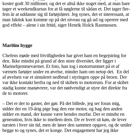
koster godt 30 millioner, og det er altså ikke noget med, at man bare
tager et weekendkursus for at få nøglerne til sådan et. Det tager fire-
fem år at uddanne sig til fartøjsfører. Jeg synes, det er interessant, at
man faktisk kan komme op på det niveau og gå ud og operere med
god effekt – alene i sin fritid, siger Henrik Holck Rasmussen.
Maritim hygge
Chefens møde med frivilligheden har givet ham en begejstring for
den. Ikke mindst på grund af den store diversitet, der ligger i
Marinehjemmeværnet. Et foto, han tog i motorrummet på et af
værnets fartøjer under en øvelse, minder ham om netop det. En del
af øvelsen var et simuleret nedbrud i styringen oppe på broen. Der
var ikke kontakt herfra og ned til skibets to motorrum. For at skibet
stadig kunne manøvrere, var det nødvendigt at styre det direkte fra
de to motorer.
– Det er der to gaster, der gør. På det billede, jeg ser foran mig,
sidder der en 19-årig pige bag den ene motor, og bag den anden
sidder en mand, der kunne være hendes morfar. Der er mindst en
generation, hvis ikke to imellem dem. De er hvert sit køn, de lever
næsten i hver sin tid, men de løser den sammen opgave, og de smiler
begge to og synes, det er konge. Det engagement har jeg ikke