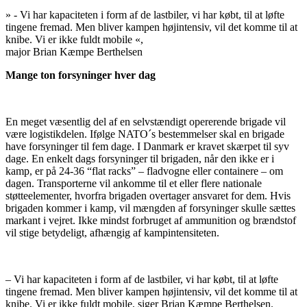
»
- Vi har kapaciteten i form af de lastbiler, vi har købt, til at løfte
tingene fremad. Men bliver kampen højintensiv, vil det komme til at
knibe. Vi er ikke fuldt mobile
«,
major Brian Kæmpe Berthelsen
Mange ton forsyninger hver dag
En meget væsentlig del af en selvstændigt opererende brigade vil
være logistikdelen. Ifølge NATO´s bestemmelser skal en brigade
have forsyninger til fem dage. I Danmark er kravet skærpet til syv
dage. En enkelt dags forsyninger til brigaden, når den ikke er i
kamp, er på 24-36 “flat racks” – fladvogne eller containere – om
dagen. Transporterne vil ankomme til et eller flere nationale
støtteelementer, hvorfra brigaden overtager ansvaret for dem. Hvis
brigaden kommer i kamp, vil mængden af forsyninger skulle sættes
markant i vejret. Ikke mindst forbruget af ammunition og brændstof
vil stige betydeligt, afhængig af kampintensiteten.
– Vi har kapaciteten i form af de lastbiler, vi har købt, til at løfte
tingene fremad. Men bliver kampen højintensiv, vil det komme til at
knibe. Vi er ikke fuldt mobile, siger Brian Kæmpe Berthelsen.