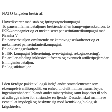
NATO-brigaden består af:
Hovedkvarter med stab og føringsstøttekompagni.
To panserinfanteribataljoner bestående af en kampvognseskadron, to
IKK-kompagnier og et mekaniseret panserinfanterikompagni med
Piranha V.
En panserbataljon omfattende tre kampvognseskadroner og et
mekaniseret panserinfanterikompagni.
En opklaringseskadron.
Et ISR-kompagni (efterretning, overvågning, rekognoscering).
En artilleriafdeling inklusive luftværn og eventuelt artilleripejleradar.
En ingeniørbataljon.
En logistikbataljon.
I den færdige pakke vil også indgå andre støtteelementer som
eksempelvis militærpoliti, en enhed til civilt-militært samarbejde,
ingeniørenheder til blandt andet minerydning samt kapacitet til selv
at udlægge miner for at standse en fjende. Desuden skal man have
evne til at imødegå og beskytte sig mod kemisk og biologisk
krigsførelse.