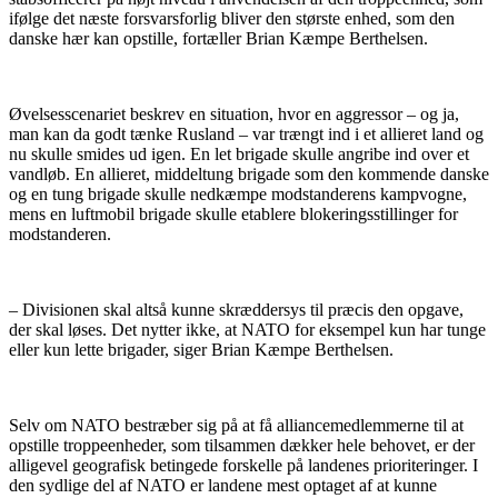
ifølge det næste forsvarsforlig bliver den største enhed, som den
danske hær kan opstille, fortæller Brian Kæmpe Berthelsen.
Øvelsesscenariet beskrev en situation, hvor en aggressor – og ja,
man kan da godt tænke Rusland – var trængt ind i et allieret land og
nu skulle smides ud igen. En let brigade skulle angribe ind over et
vandløb. En allieret, middeltung brigade som den kommende danske
og en tung brigade skulle nedkæmpe modstanderens kampvogne,
mens en luftmobil brigade skulle etablere blokeringsstillinger for
modstanderen.
– Divisionen skal altså kunne skræddersys til præcis den opgave,
der skal løses. Det nytter ikke, at NATO for eksempel kun har tunge
eller kun lette brigader, siger Brian Kæmpe Berthelsen.
Selv om NATO bestræber sig på at få alliancemedlemmerne til at
opstille troppeenheder, som tilsammen dækker hele behovet, er der
alligevel geografisk betingede forskelle på landenes prioriteringer. I
den sydlige del af NATO er landene mest optaget af at kunne