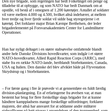
Den nye brigade, som regeringen har bedt Folketinget om penge og
tilladelse til at opbygge, og som NATO har bedt Danmark om at
opstille, vil bestå af i omegnen af 1.200 køretøjer. Antallet af soldater
vil være mellem 4.000 og 4.500, hvilket altså indebærer, at mellem
hver tredje og hver fjerde soldat vil sidde bag styregrejerne i et
køretøj. Det forklarer major Brian Kæmpe Berthelsen, der leder
brigadeelementet på Forsvarsakademiets Center for Landmilitære
Operationer.
Han har nyligt deltaget i en større stabsøvelse omfattende blandt
andre hele Danske Divisions hovedkvarter, som indgår i et større
NATO-hovedkvarter, Allied Rapid Reaction Corps (ARRC), med
stabe fra en række NATO-lande, heriblandt Storbritannien, Canada,
USA og Italien. Den danske del blev afviklet både på Flyvestation
Skrydstrup og i Storbritannien.
– For første gang i fire år prøvede vi at gennemføre en fuldt færdig
division-planlægning. En af erfaringerne fra øvelsen var, at man
bestemt har brug for flere forskellige slags brigader for at kunne
håndtere kamppladsens mange forskellige udfordringer, forklarer
majoren, der altså har ansvaret for at uddanne andre militære
stabsofficerer på højt niveau i anvendelsen af den troppeenhed, som