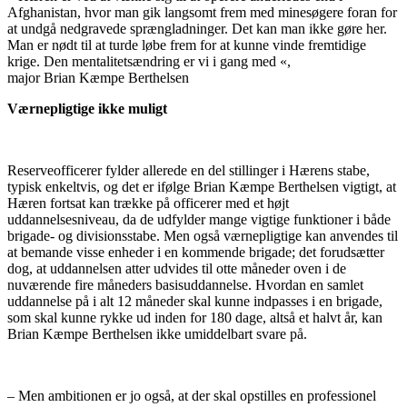
Afghanistan, hvor man gik langsomt frem med minesøgere foran for
at undgå nedgravede sprængladninger. Det kan man ikke gøre her.
Man er nødt til at turde løbe frem for at kunne vinde fremtidige
krige. Den mentalitetsændring er vi i gang med
«,
major Brian Kæmpe Berthelsen
Værnepligtige ikke muligt
Reserveofficerer fylder allerede en del stillinger i Hærens stabe,
typisk enkeltvis, og det er ifølge Brian Kæmpe Berthelsen vigtigt, at
Hæren fortsat kan trække på officerer med et højt
uddannelsesniveau, da de udfylder mange vigtige funktioner i både
brigade- og divisionsstabe. Men også værnepligtige kan anvendes til
at bemande visse enheder i en kommende brigade; det forudsætter
dog, at uddannelsen atter udvides til otte måneder oven i de
nuværende fire måneders basisuddannelse. Hvordan en samlet
uddannelse på i alt 12 måneder skal kunne indpasses i en brigade,
som skal kunne rykke ud inden for 180 dage, altså et halvt år, kan
Brian Kæmpe Berthelsen ikke umiddelbart svare på.
– Men ambitionen er jo også, at der skal opstilles en professionel