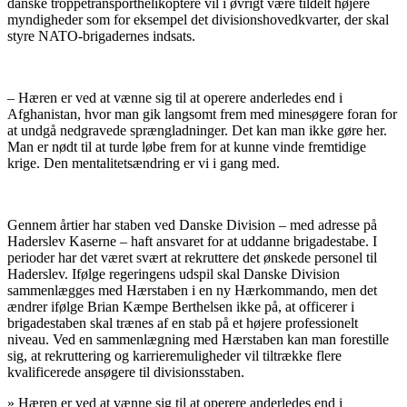
danske troppetransporthelikoptere vil i øvrigt være tildelt højere
myndigheder som for eksempel det divisionshovedkvarter, der skal
styre NATO-brigadernes indsats.
– Hæren er ved at vænne sig til at operere anderledes end i
Afghanistan, hvor man gik langsomt frem med minesøgere foran for
at undgå nedgravede sprængladninger. Det kan man ikke gøre her.
Man er nødt til at turde løbe frem for at kunne vinde fremtidige
krige. Den mentalitetsændring er vi i gang med.
Gennem årtier har staben ved Danske Division – med adresse på
Haderslev Kaserne – haft ansvaret for at uddanne brigadestabe. I
perioder har det været svært at rekruttere det ønskede personel til
Haderslev. Ifølge regeringens udspil skal Danske Division
sammenlægges med Hærstaben i en ny Hærkommando, men det
ændrer ifølge Brian Kæmpe Berthelsen ikke på, at officerer i
brigadestaben skal trænes af en stab på et højere professionelt
niveau. Ved en sammenlægning med Hærstaben kan man forestille
sig, at rekruttering og karrieremuligheder vil tiltrække flere
kvalificerede ansøgere til divisionsstaben.
»
Hæren er ved at vænne sig til at operere anderledes end i