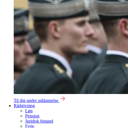
Til dig under uddannelse
Rådgivning
Løn
Pension
Juridisk bistand
Ferie