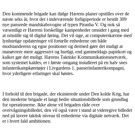
Den kommende brigade kan ifølge Hærens planer opstilles over de
næste seks år, hvor der i indeværende forligsperiode er bestilt 309
nye pansrede mandskabsvogne af typen Piranha V. Og nok så
væsentligt er Hærens forskellige kampenheder omsider i gang med
at omstille sig til digital føring. Det vil sige, at computerskærme med
lynhurtige opdateringer vil fortælle enhederne om både
modstanderens og egne positioner og dermed gøre det muligt at
manøvrere mere aggressivt og hurtigt, end gammeldags papirkort og
kalker gør det muligt. Hærens Taktiske Kommunikationsnetværk,
som systemet kaldes, er i første omgang installeret på en halv snes
infanterikampkøretøjer i Livgardens 1. panserinfanterikompagni,
hvor yderligere erfaringer skal høstes.
I forhold til den brigade, der eksisterede under Den kolde Krig, har
den moderne brigade et langt bedre situationsbillede som grundlag
for operationerne. Ikke alene vil brigaden råde over
overvågningsbilleder, den vil også være i stand at videregive billedet
ned på lavere taktisk niveau til enhederne via digitale netværk. Det
er i hvert fald ambitionen.