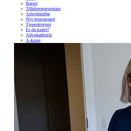
Barsel
Tillidsrepræsentant
Arbejdsmiljø
Nyt tjenestested
Tjenesterejser
Er du kadet?
Advokathjælp
A-kasse