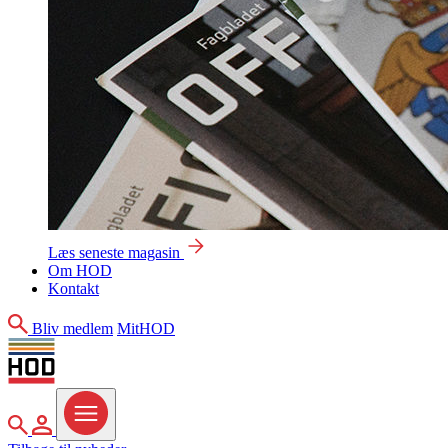
Læs seneste magasin
Om HOD
Kontakt
Søg
Bliv medlem
MitHOD
Søg
MitHOD
Menu