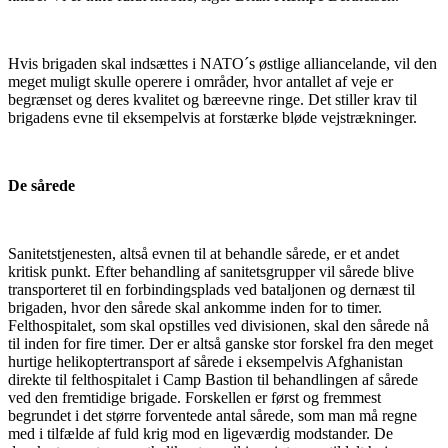
Hvis brigaden skal indsættes i NATO´s østlige alliancelande, vil den
meget muligt skulle operere i områder, hvor antallet af veje er
begrænset og deres kvalitet og bæreevne ringe. Det stiller krav til
brigadens evne til eksempelvis at forstærke bløde vejstrækninger.
De sårede
Sanitetstjenesten, altså evnen til at behandle sårede, er et andet
kritisk punkt. Efter behandling af sanitetsgrupper vil sårede blive
transporteret til en forbindingsplads ved bataljonen og dernæst til
brigaden, hvor den sårede skal ankomme inden for to timer.
Felthospitalet, som skal opstilles ved divisionen, skal den sårede nå
til inden for fire timer. Der er altså ganske stor forskel fra den meget
hurtige helikoptertransport af sårede i eksempelvis Afghanistan
direkte til felthospitalet i Camp Bastion til behandlingen af sårede
ved den fremtidige brigade. Forskellen er først og fremmest
begrundet i det større forventede antal sårede, som man må regne
med i tilfælde af fuld krig mod en ligeværdig modstander. De